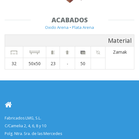
ACABADOS
Oxido Arena • Plata Arena
Material
Zamak
32
50x50
23
-
50
Fabricados LMG, S.L.
C/Camelia 2, 4, 6, 8 y 10
Polg. Ntra. Sra. de las Mercedes