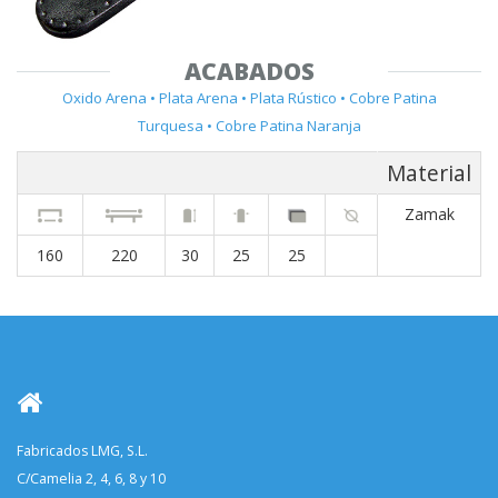
ACABADOS
Oxido Arena • Plata Arena • Plata Rústico • Cobre Patina
Turquesa • Cobre Patina Naranja
Material
Zamak
160
220
30
25
25
Fabricados LMG, S.L.
C/Camelia 2, 4, 6, 8 y 10