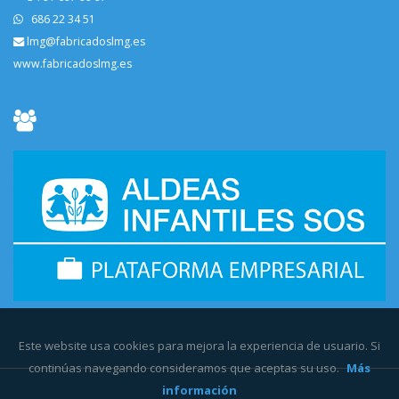
686 22 34 51
lmg@fabricadoslmg.es
www.fabricadoslmg.es
Este website usa cookies para mejora la experiencia de usuario. Si
continúas navegando consideramos que aceptas su uso.
Más
información