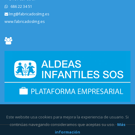
686 22 34 51
lmg@fabricadoslmg.es
www.fabricadoslmg.es
Este website usa cookies para mejora la experiencia de usuario. Si
continúas navegando consideramos que aceptas su uso.
Más
información