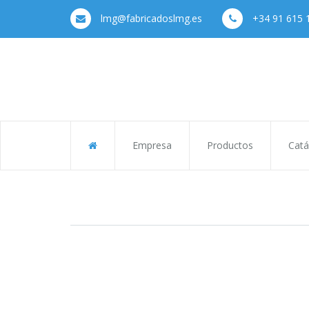
lmg@fabricadoslmg.es
+34 91 615 
Empresa
Productos
Catá