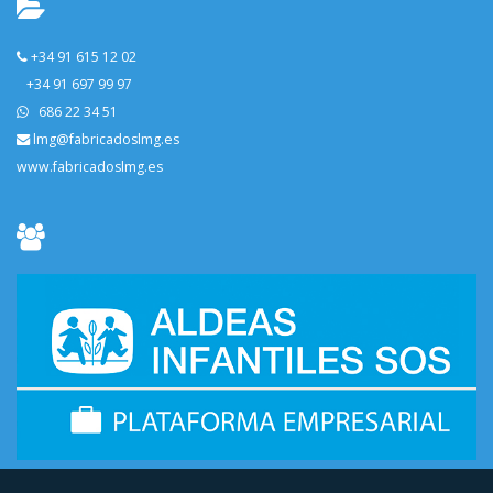
+34 91 615 12 02
+34 91 697 99 97
686 22 34 51
lmg@fabricadoslmg.es
www.fabricadoslmg.es