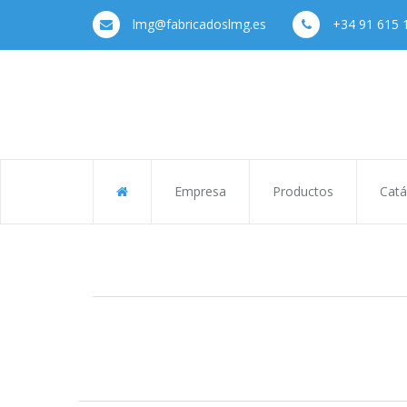
lmg@fabricadoslmg.es
+34 91 615 
Empresa
Productos
Catá