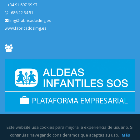
+34 91 697 99 97
686 22 34 51
lmg@fabricadoslmg.es
www.fabricadoslmg.es
Este website usa cookies para mejora la experiencia de usuario. Si
continúas navegando consideramos que aceptas su uso.
Más