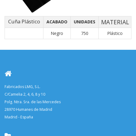
Cuña Plástico
MATERIAL
ACABADO
UNIDADES
Negro
750
Plástico
Fabricados LMG, S.L.
C/Camelia 2, 4, 6, 8 y 10
Polg. Ntra. Sra. de las Mercedes
28970 Humanes de Madrid
Madrid - España