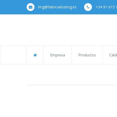
lmg@fabricadoslmg.es
+34 91 615 
Empresa
Productos
Catá