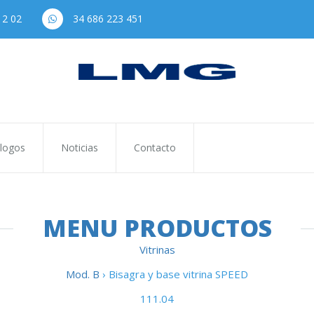
12 02
34 686 223 451
logos
Noticias
Contacto
MENU PRODUCTOS
Vitrinas
Mod. B
› Bisagra y base vitrina SPEED
111.04