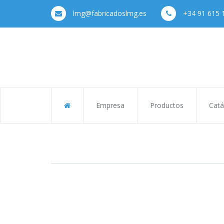
lmg@fabricadoslmg.es
+34 91 615 
Empresa
Productos
Catá