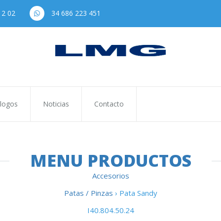
12 02
34 686 223 451
logos
Noticias
Contacto
MENU PRODUCTOS
Accesorios
Patas / Pinzas
› Pata Sandy
I40.804.50.24