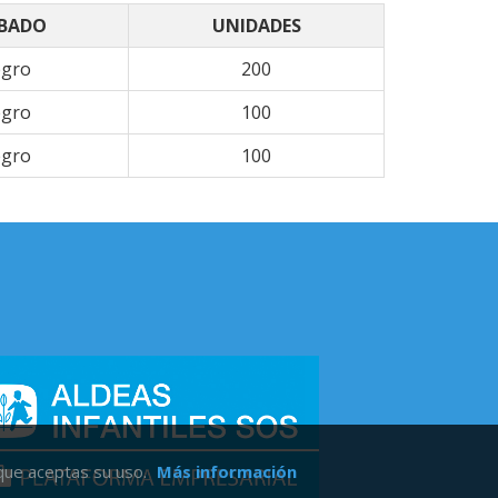
BADO
UNIDADES
gro
200
gro
100
gro
100
 que aceptas su uso.
Más información