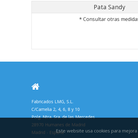
Pata Sandy
* Consultar otras medida
Fabricados LMG, S.L.
C/Camelia 2, 4, 6, 8 y 10
Polg. Ntra. Sra. de las Mercedes
28970 Humanes de Madrid
Este website usa cookies para mejora 
Madrid - España