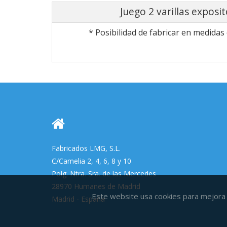
Juego 2 varillas exposit
* Posibilidad de fabricar en medidas 
Fabricados LMG, S.L.
C/Camelia 2, 4, 6, 8 y 10
Polg. Ntra. Sra. de las Mercedes
28970 Humanes de Madrid
Este website usa cookies para mejora 
Madrid - España