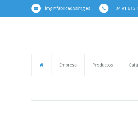
lmg@fabricadoslmg.es
+34 91 615 
Empresa
Productos
Catá