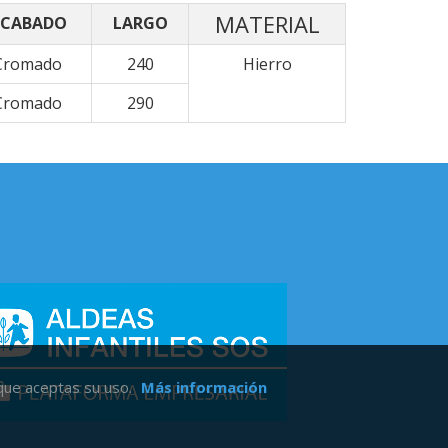
MATERIAL
CABADO
LARGO
Cromado
240
Hierro
Cromado
290
 que aceptas su uso.
Más información