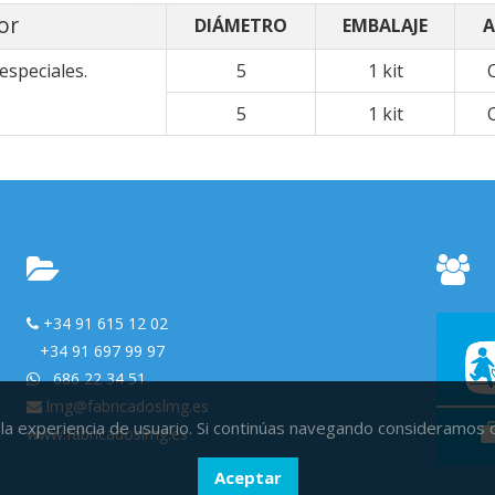
or
DIÁMETRO
EMBALAJE
A
especiales.
5
1 kit
5
1 kit
+34 91 615 12 02
+34 91 697 99 97
686 22 34 51
lmg@fabricadoslmg.es
la experiencia de usuario. Si continúas navegando consideramos
www.fabricadoslmg.es
Aceptar