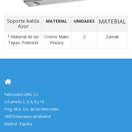
Soporte balda
MATERIAL
MATERIAL
UNIDADES
Azor
* Material de las
Cromo Mate
2
Zamak
Tapas: Poliéster
Pintura
Fabricados LMG, S.L.
C/Camelia 2, 4, 6, 8 y 10
Polg. Ntra. Sra. de las Mercedes
28970 Humanes de Madrid
Madrid - España