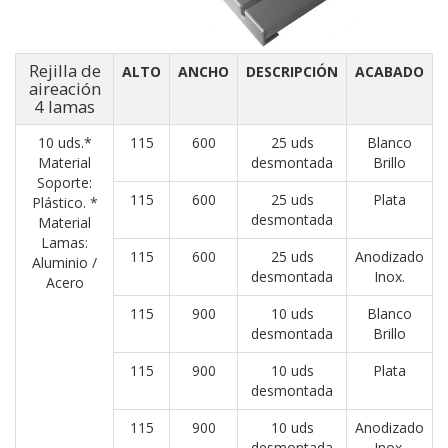
Rejilla de
ALTO
ANCHO
DESCRIPCIÓN
ACABADO
aireación
4 lamas
10 uds.*
115
600
25 uds
Blanco
Material
desmontada
Brillo
Soporte:
115
600
25 uds
Plata
Plástico. *
desmontada
Material
Lamas:
115
600
25 uds
Anodizado
Aluminio /
desmontada
Inox.
Acero
115
900
10 uds
Blanco
desmontada
Brillo
115
900
10 uds
Plata
desmontada
115
900
10 uds
Anodizado
desmontada
Inox.