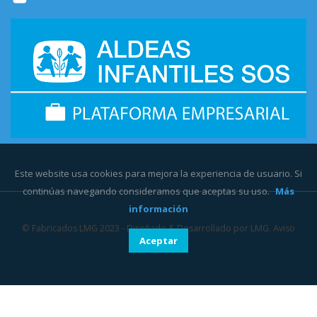
Este website usa cookies para mejora la experiencia de usuario. Si
continúas navegando consideramos que aceptas su uso.
Más
información
©
Fabricados LMG
2023 - Diseñado & Desarrollado por
LMG.
Aviso
Aceptar
Legal
-
Política de Privacidad
-
Política de cookies