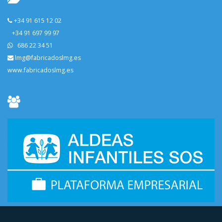
+34 91 615 12 02
+34 91 697 99 97
686 22 34 51
lmg@fabricadoslmg.es
www.fabricadoslmg.es