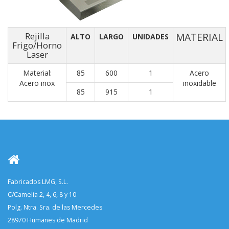
Rejilla
MATERIAL
ALTO
LARGO
UNIDADES
Frigo/Horno
Laser
Material:
85
600
1
Acero
Acero inox
inoxidable
85
915
1
Fabricados LMG, S.L.
C/Camelia 2, 4, 6, 8 y 10
Polg. Ntra. Sra. de las Mercedes
28970 Humanes de Madrid