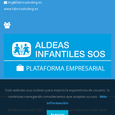
lmg@fabricadoslmg.es
www.fabricadoslmg.es
Este website usa cookies para mejora la experiencia de usuario. Si
continúas navegando consideramos que aceptas su uso.
Más
información
©
Fabricados LMG
2023 - Diseñado & Desarrollado por
LMG.
Aviso
Aceptar