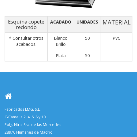
Esquina copete
MATERIAL
ACABADO
UNIDADES
redondo
* Consultar otros
Blanco
50
PVC
acabados.
Brillo
Plata
50
Fabricados LMG, S.L.
C/Camelia 2, 4, 6, 8 y 10
Polg. Ntra. Sra. de las Mercedes
28970 Humanes de Madrid