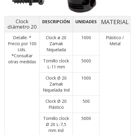
Clock
MATERIAL
DESCRIPCIÓN
UNIDADES
diámetro 20
Detalle: *
Clock ø 20
1000
Plástico /
Precio por 100
Zamak
Metal
Uds.
Niquelada
*Consultar
Tornillo clock
5000
otras medidas
L-11 mm
Clock Ø 20
1000
Zamak
Niquelada Ind
Clock Ø 20
500
Plástico
Tornillo clock
5000
Ø 20 L-7,5
mm Ind