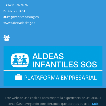
+34 91 697 99 97
686 22 34 51
lmg@fabricadoslmg.es
www.fabricadoslmg.es
Este website usa cookies para mejora la experiencia de usuario. Si
continúas navegando consideramos que aceptas su uso.
Más