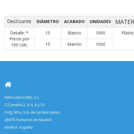
Deslizante
MATER
DIÁMETRO
ACABADO
UNIDADES
Detalle: *
15
Blanco
1000
Plásti
Precio por
15
Marrón
1000
100 Uds.
Fabricados LMG, S.L.
C/Camelia 2, 4, 6, 8 y 10
Polg. Ntra. Sra. de las Mercedes
28970 Humanes de Madrid
Madrid - España