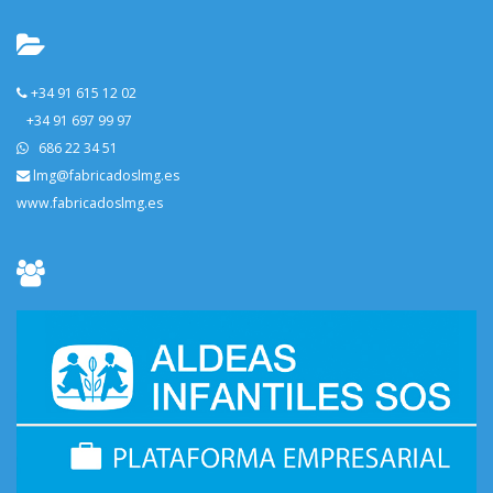
+34 91 615 12 02
+34 91 697 99 97
686 22 34 51
lmg@fabricadoslmg.es
www.fabricadoslmg.es